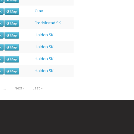
Olav
X
Map
Fredrikstad SK
X
Map
Halden SK
X
Map
Halden SK
X
Map
Halden SK
X
Map
Halden SK
X
Map
…
Next ›
Last »