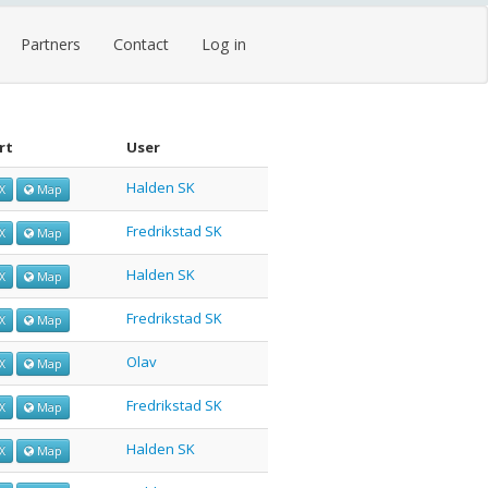
Partners
Contact
Log in
rt
User
Halden SK
X
Map
Fredrikstad SK
X
Map
Halden SK
X
Map
Fredrikstad SK
X
Map
Olav
X
Map
Fredrikstad SK
X
Map
Halden SK
X
Map