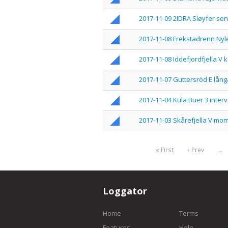
2017-11-09 2IDRA Sløyfer se
2017-11-08 Frekstadrenn Ny
2017-11-08 Iddefjordfjella V k
2017-11-07 Guttersröd E lång
2017-11-04 Kula Buer 3 interv
2017-11-03 Skårefjella V m
« First
‹ Prev
…
Loggator
Home
Terms
Features
Help