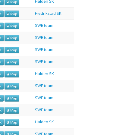
Halden SK
X
Map
Fredrikstad SK
X
Map
SWE team
X
Map
SWE team
X
Map
SWE team
X
Map
SWE team
X
Map
Halden SK
X
Map
SWE team
X
Map
SWE team
X
Map
SWE team
X
Map
Halden SK
X
Map
SWE team
X
Map