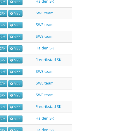
Halden SK
GPX
Map
SWE team
GPX
Map
SWE team
GPX
Map
SWE team
GPX
Map
Halden SK
GPX
Map
Fredrikstad SK
GPX
Map
SWE team
GPX
Map
SWE team
GPX
Map
SWE team
GPX
Map
Fredrikstad SK
GPX
Map
Halden SK
GPX
Map
Halden SK
GPX
Map