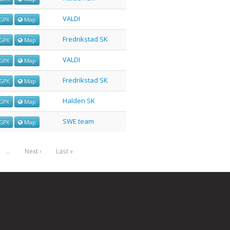
VALDI
GPX
Map
Fredrikstad SK
GPX
Map
VALDI
GPX
Map
Fredrikstad SK
GPX
Map
Halden SK
GPX
Map
SWE team
GPX
Map
…
Next ›
Last »