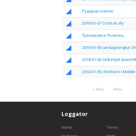
Рударци компас
2018-01-07 O Ints Kr.Øy
Тренировка Лозенец
2018-01-06 Lørdagslangtur U
2018-01-06 Skårefjell downhil
2018-01-05 I Flottsbro I Middl
« First
‹ Prev
…
Loggator
Home
Terms
Features
Help