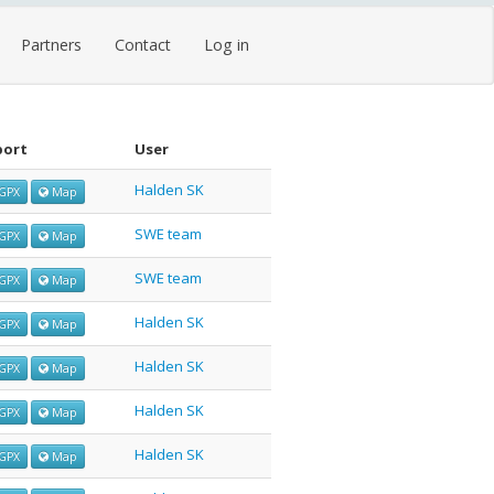
Partners
Contact
Log in
port
User
Halden SK
GPX
Map
SWE team
GPX
Map
SWE team
GPX
Map
Halden SK
GPX
Map
Halden SK
GPX
Map
Halden SK
GPX
Map
Halden SK
GPX
Map