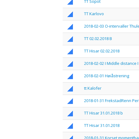
TT Sopot
TT Karlovo
2018-02-03 O-intervaller Thul
TT 02.02.2018 B
TT Hisar 02.02.2018
2018-02-02 I Middle distance 
2018-02-01 Høiåstrening
tt Kalofer
2018-01-31 FrekstadRenn Pe
TT Hisar 31.01.2018 b
TT Hisar 31.01.2018
2018-01-31 Korset momentb