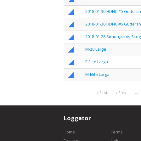
2018-01-30 HDNC #5 Gutters
2018-01-30 HDNC #5 Guttersr
2018-01-28 Søndagsints Skog
M-20 Larga
F-Elite Larga
M-Elite Larga
« First
‹ Prev
…
Loggator
Home
Terms
Features
Help