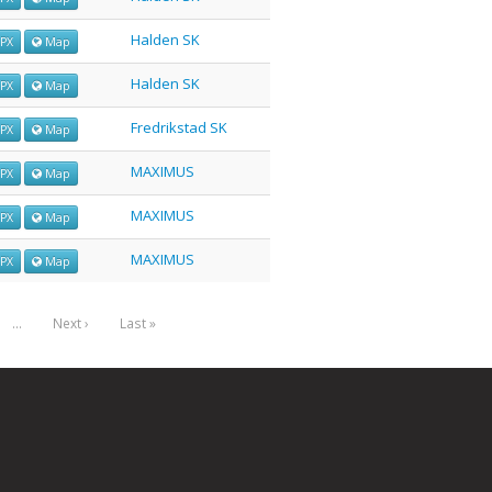
Halden SK
PX
Map
Halden SK
PX
Map
Fredrikstad SK
PX
Map
MAXIMUS
PX
Map
MAXIMUS
PX
Map
MAXIMUS
PX
Map
…
Next ›
Last »