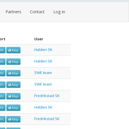
Partners
Contact
Log in
ort
User
Halden SK
PX
Map
Halden SK
PX
Map
SWE team
PX
Map
SWE team
PX
Map
Fredrikstad SK
PX
Map
Halden SK
PX
Map
Fredrikstad SK
PX
Map