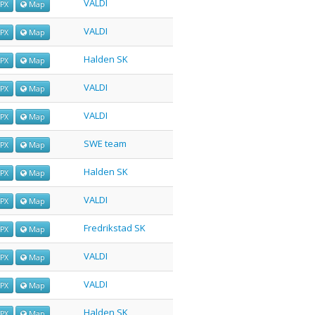
VALDI
PX
Map
VALDI
PX
Map
Halden SK
PX
Map
VALDI
PX
Map
VALDI
PX
Map
SWE team
PX
Map
Halden SK
PX
Map
VALDI
PX
Map
Fredrikstad SK
PX
Map
VALDI
PX
Map
VALDI
PX
Map
Halden SK
PX
Map