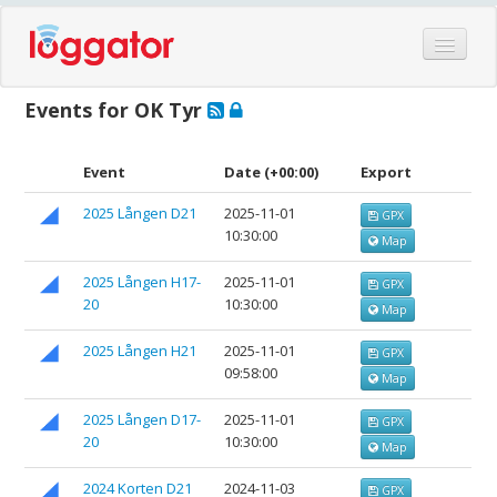
Home
Events for OK Tyr
Events
Features
Event
Date
(+00:00)
Export
Hardware
2025 Lången D21
2025-11-01
GPX
10:30:00
Blog
Map
Partners
2025 Lången H17-
2025-11-01
GPX
20
10:30:00
Map
Contact
Log in
2025 Lången H21
2025-11-01
GPX
09:58:00
Map
2025 Lången D17-
2025-11-01
GPX
20
10:30:00
Map
2024 Korten D21
2024-11-03
GPX